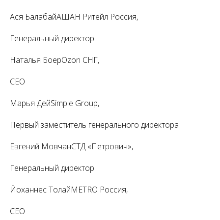
Ася БалабайАШАН Ритейл Россия,
Генеральный директор
Наталья БоерOzon СНГ,
CEO
Марья ДейSimple Group,
Первый заместитель генерального директора
Евгений МовчанСТД «Петрович»,
Генеральный директор
Йоханнес ТолайMETRO Россия,
СЕО